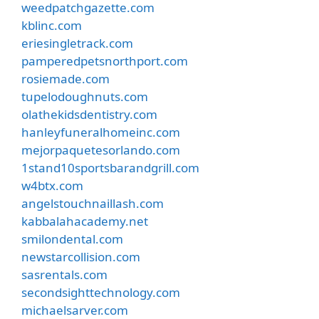
weedpatchgazette.com
kblinc.com
eriesingletrack.com
pamperedpetsnorthport.com
rosiemade.com
tupelodoughnuts.com
olathekidsdentistry.com
hanleyfuneralhomeinc.com
mejorpaquetesorlando.com
1stand10sportsbarandgrill.com
w4btx.com
angelstouchnaillash.com
kabbalahacademy.net
smilondental.com
newstarcollision.com
sasrentals.com
secondsighttechnology.com
michaelsarver.com