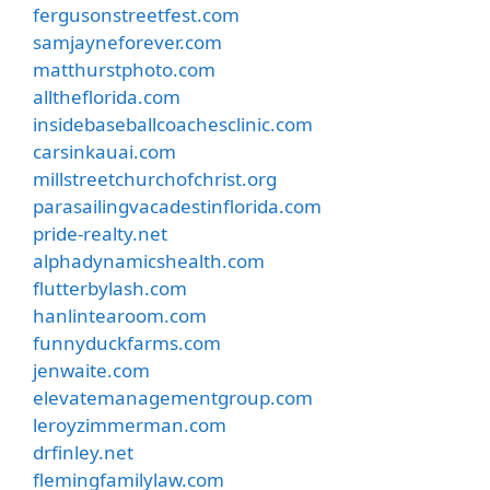
fergusonstreetfest.com
samjayneforever.com
matthurstphoto.com
alltheflorida.com
insidebaseballcoachesclinic.com
carsinkauai.com
millstreetchurchofchrist.org
parasailingvacadestinflorida.com
pride-realty.net
alphadynamicshealth.com
flutterbylash.com
hanlintearoom.com
funnyduckfarms.com
jenwaite.com
elevatemanagementgroup.com
leroyzimmerman.com
drfinley.net
flemingfamilylaw.com