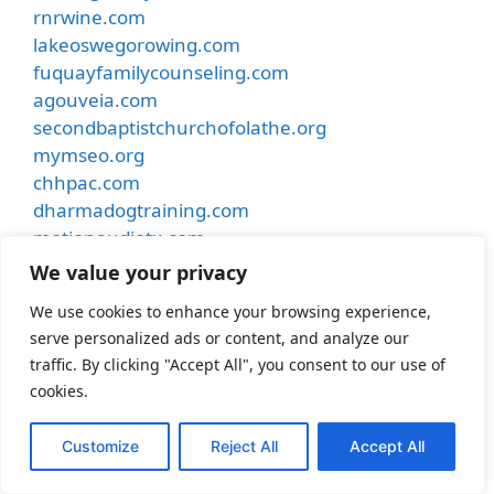
rnrwine.com
lakeoswegorowing.com
fuquayfamilycounseling.com
agouveia.com
secondbaptistchurchofolathe.org
mymseo.org
chhpac.com
dharmadogtraining.com
motionaudiotx.com
rttl.me
We value your privacy
rescomheating.com
We use cookies to enhance your browsing experience,
mimiweddings.com
serve personalized ads or content, and analyze our
besthostinnkansascity.com
traffic. By clicking "Accept All", you consent to our use of
smithdentalcare.net
cookies.
undergroundmusiccafe.com
samhubermusic.com
Customize
Reject All
Accept All
apexfence.net