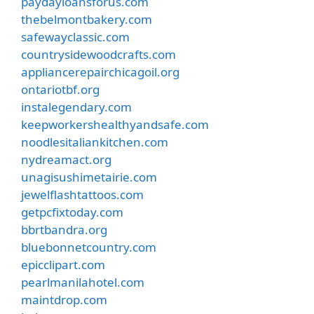
paydayloansforus.com
thebelmontbakery.com
safewayclassic.com
countrysidewoodcrafts.com
appliancerepairchicagoil.org
ontariotbf.org
instalegendary.com
keepworkershealthyandsafe.com
noodlesitaliankitchen.com
nydreamact.org
unagisushimetairie.com
jewelflashtattoos.com
getpcfixtoday.com
bbrtbandra.org
bluebonnetcountry.com
epicclipart.com
pearlmanilahotel.com
maintdrop.com