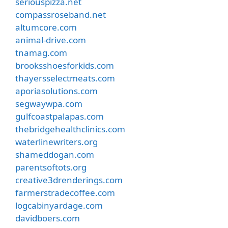
seriouspizza.net
compassroseband.net
altumcore.com
animal-drive.com
tnamag.com
brooksshoesforkids.com
thayersselectmeats.com
aporiasolutions.com
segwaywpa.com
gulfcoastpalapas.com
thebridgehealthclinics.com
waterlinewriters.org
shameddogan.com
parentsoftots.org
creative3drenderings.com
farmerstradecoffee.com
logcabinyardage.com
davidboers.com