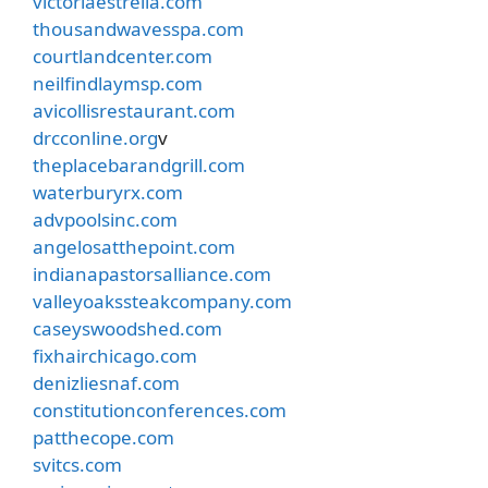
victoriaestrella.com
thousandwavesspa.com
courtlandcenter.com
neilfindlaymsp.com
avicollisrestaurant.com
drcconline.org
v
theplacebarandgrill.com
waterburyrx.com
advpoolsinc.com
angelosatthepoint.com
indianapastorsalliance.com
valleyoakssteakcompany.com
caseyswoodshed.com
fixhairchicago.com
denizliesnaf.com
constitutionconferences.com
patthecope.com
svitcs.com