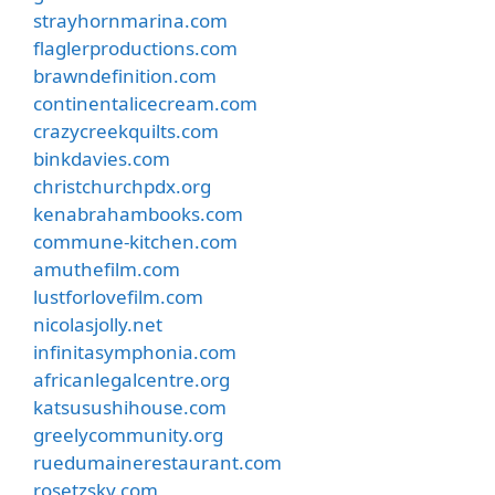
strayhornmarina.com
flaglerproductions.com
brawndefinition.com
continentalicecream.com
crazycreekquilts.com
binkdavies.com
christchurchpdx.org
kenabrahambooks.com
commune-kitchen.com
amuthefilm.com
lustforlovefilm.com
nicolasjolly.net
infinitasymphonia.com
africanlegalcentre.org
katsusushihouse.com
greelycommunity.org
ruedumainerestaurant.com
rosetzsky.com