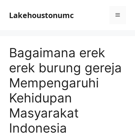
Skip
to
Lakehoustonumc
Menu
content
Bagaimana erek
erek burung gereja
Mempengaruhi
Kehidupan
Masyarakat
Indonesia