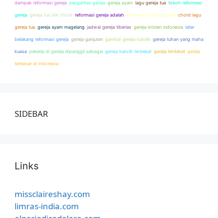
dampak reformasi gereja
pengertian gereja
gereja ayam
lagu gereja tua
tokoh reformasi
gereja
gereja tua lirik chord
reformasi gereja adalah
erek erek burung gereja
chord lagu
gereja tua
gereja ayam magelang
jadwal gereja tiberias
gereja kristen indonesia
latar
belakang reformasi gereja
gereja ganjuran
gambar gereja katolik
gereja tuhan yang maha
kuasa
pekerja di gereja dipanggil sebagai
gereja katolik terdekat
gereja terdekat
gereja
terbesar di indonesia
SIDEBAR
Links
missclaireshay.com
limras-india.com