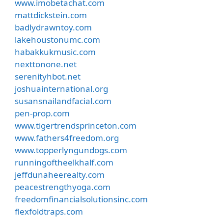
www.imobetachat.com
mattdickstein.com
badlydrawntoy.com
lakehoustonumc.com
habakkukmusic.com
nexttonone.net
serenityhbot.net
joshuainternational.org
susansnailandfacial.com
pen-prop.com
www.tigertrendsprinceton.com
www.fathers4freedom.org
www.topperlyngundogs.com
runningoftheelkhalf.com
jeffdunaheerealty.com
peacestrengthyoga.com
freedomfinancialsolutionsinc.com
flexfoldtraps.com