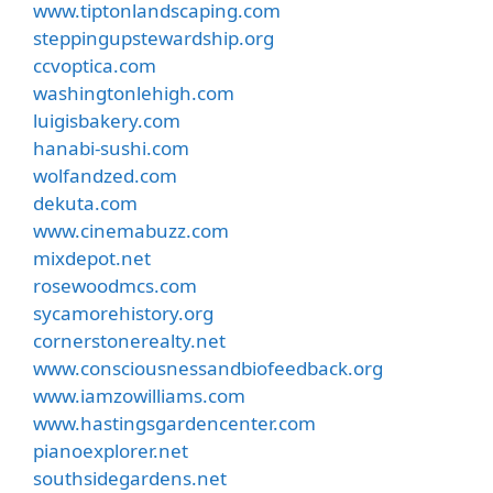
www.tiptonlandscaping.com
steppingupstewardship.org
ccvoptica.com
washingtonlehigh.com
luigisbakery.com
hanabi-sushi.com
wolfandzed.com
dekuta.com
www.cinemabuzz.com
mixdepot.net
rosewoodmcs.com
sycamorehistory.org
cornerstonerealty.net
www.consciousnessandbiofeedback.org
www.iamzowilliams.com
www.hastingsgardencenter.com
pianoexplorer.net
southsidegardens.net