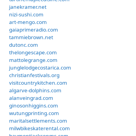
janekramer.net
nizi-sushi.com
art-mengo.com
gaiaprimeradio.com
tammiebrown.net
dutonc.com
thelongescape.com
mattolegrange.com
junglelodgecostarica.com
christianfestivals.org
visitcountrykitchen.com
algarve-dolphins.com
alanveingrad.com
ginosonhiggins.com
wutungprinting.com
maritalsettlements.com
milwbikeskaterental.com
baymontjacksonms.com