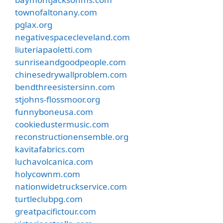
townofaltonany.com
pglax.org
negativespacecleveland.com
liuteriapaoletti.com
sunriseandgoodpeople.com
chinesedrywallproblem.com
bendthreesistersinn.com
stjohns-flossmoor.org
funnyboneusa.com
cookiedustermusic.com
reconstructionensemble.org
kavitafabrics.com
luchavolcanica.com
holycownm.com
nationwidetruckservice.com
turtleclubpg.com
greatpacifictour.com