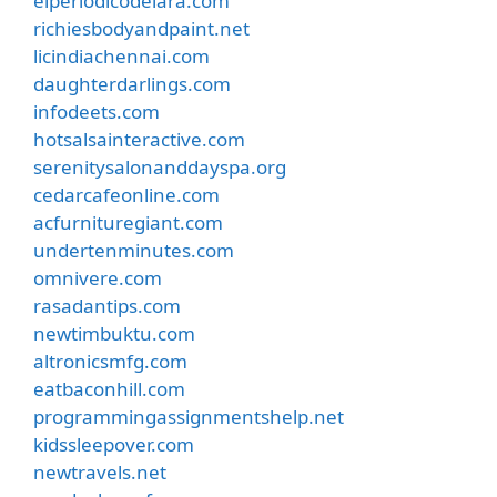
elperiodicodelara.com
richiesbodyandpaint.net
licindiachennai.com
daughterdarlings.com
infodeets.com
hotsalsainteractive.com
serenitysalonanddayspa.org
cedarcafeonline.com
acfurnituregiant.com
undertenminutes.com
omnivere.com
rasadantips.com
newtimbuktu.com
altronicsmfg.com
eatbaconhill.com
programmingassignmentshelp.net
kidssleepover.com
newtravels.net