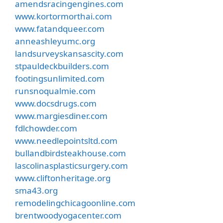
amendsracingengines.com
www.kortormorthai.com
www.fatandqueer.com
anneashleyumc.org
landsurveyskansascity.com
stpauldeckbuilders.com
footingsunlimited.com
runsnoqualmie.com
www.docsdrugs.com
www.margiesdiner.com
fdlchowder.com
www.needlepointsltd.com
bullandbirdsteakhouse.com
lascolinasplasticsurgery.com
www.cliftonheritage.org
sma43.org
remodelingchicagoonline.com
brentwoodyogacenter.com