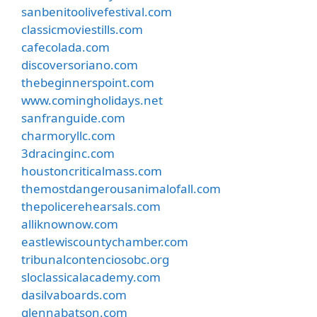
sanbenitoolivefestival.com
classicmoviestills.com
cafecolada.com
discoversoriano.com
thebeginnerspoint.com
www.comingholidays.net
sanfranguide.com
charmoryllc.com
3dracinginc.com
houstoncriticalmass.com
themostdangerousanimalofall.com
thepolicerehearsals.com
alliknownow.com
eastlewiscountychamber.com
tribunalcontenciosobc.org
sloclassicalacademy.com
dasilvaboards.com
glennabatson.com