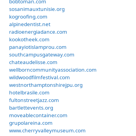
bobtoman.com
sosanimauxtunisie.org
kogroofing.com
alpinedentist.net
radioenergiadance.com
kookotheek.com
panayiotislamprou.com
southcampusgateway.com
chateaudelisse.com
wellborncommunityassociation.com
wildwoodfilmfestival.com
westnorthamptonshirejpu.org
hotelbrasile.com
fultonstreetjazz.com
bartlettevents.org
moveablecontainer.com
grupolareina.com
www.cherryvalleymuseum.com