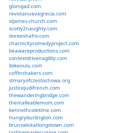
glonojad.com
revistanuevagrecia.com
stjames-church.com
scotty2naughty.com
doreeshafrir.com
charmcitycomedyproject.com
beawareproductions.com
contextdrivenagility.com
ibikeoulu.com
coffinshakers.com
stmaryofczestochowa.org
justicejudifrench.com
thewanderingbridge.com
themalleablemom.com
kennethcoletime.com
hungryburlington.com
brunswickatlongstown.com
tartinemaplecuisine.com