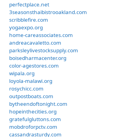
perfectplace.net
3seasonsthaibistrooakland.com
scribblefire.com
yogaexpo.org
home-careassociates.com
andreacavaletto.com
parksleylivestocksupply.com
boisedharmacenter.org
color-agestores.com
wipala.org
loyola-malawi.org
rosychicc.com
outpostboats.com
bytheendoftonight.com
hopeinthecities.org
gratefulgluttons.com
mobdroforpctv.com
cassandrasturdy.com