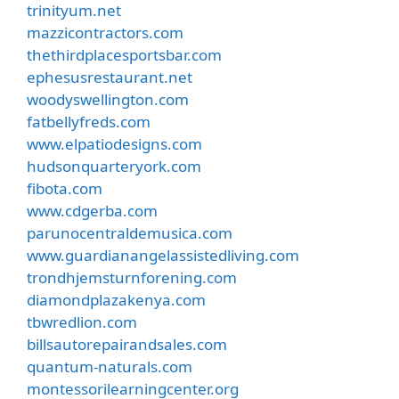
trinityum.net
mazzicontractors.com
thethirdplacesportsbar.com
ephesusrestaurant.net
woodyswellington.com
fatbellyfreds.com
www.elpatiodesigns.com
hudsonquarteryork.com
fibota.com
www.cdgerba.com
parunocentraldemusica.com
www.guardianangelassistedliving.com
trondhjemsturnforening.com
diamondplazakenya.com
tbwredlion.com
billsautorepairandsales.com
quantum-naturals.com
montessorilearningcenter.org