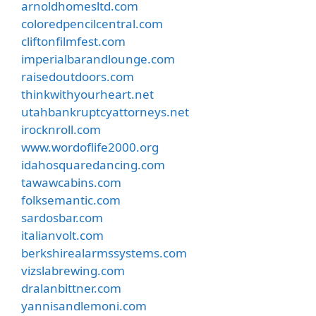
arnoldhomesltd.com
coloredpencilcentral.com
cliftonfilmfest.com
imperialbarandlounge.com
raisedoutdoors.com
thinkwithyourheart.net
utahbankruptcyattorneys.net
irocknroll.com
www.wordoflife2000.org
idahosquaredancing.com
tawawcabins.com
folksemantic.com
sardosbar.com
italianvolt.com
berkshirealarmssystems.com
vizslabrewing.com
dralanbittner.com
yannisandlemoni.com