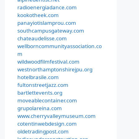
radioenergiadance.com
kookotheek.com
panayiotislamprou.com
southcampusgateway.com
chateaudelisse.com
wellborncommunityassociation.co
m
wildwoodfilmfestival.com
westnorthamptonshirejpu.org
hotelbrasile.com
fultonstreetjazz.com
bartlettevents.org
moveablecontainer.com
grupolareina.com
www.cherryvalleymuseum.com
cotentinwebdesign.com
oldetradingpost.com