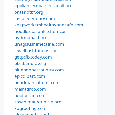
appliancerepairchicagoil.org
ontariotbf.org
instalegendary.com
keepworkershealthyandsafe.com
noodlesitaliankitchen.com
nydreamact.org
unagisushimetairie.com
jewelflashtattoos.com
getpcfixtoday.com
bbrtbandra.org
bluebonnetcountry.com
epicclipart.com
pearlmanilahotel.com
maintdrop.com
bobtoman.com
sosanimauxtunisie.org
kogroofing.com
alpinedentist.net