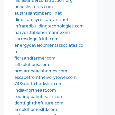
ladiesunderconstruction.org
bebeslectores.com
australiantimberoil.net
dinosfamilyrestaurant.net
infraredbuildingtechnologies.com
harvesttablehermann.com
carrosdegolfclub.com
energydevelopmentassociates.co
m
floraandfarmer.com
s3fsolutions.com
brevardbeachhomes.com
escapefromtheivorytower.com
743southchadwick.com
india-northeast.com
roofing-palmbeach.com
dontfightthefuture.com
arnoldhomesltd.com