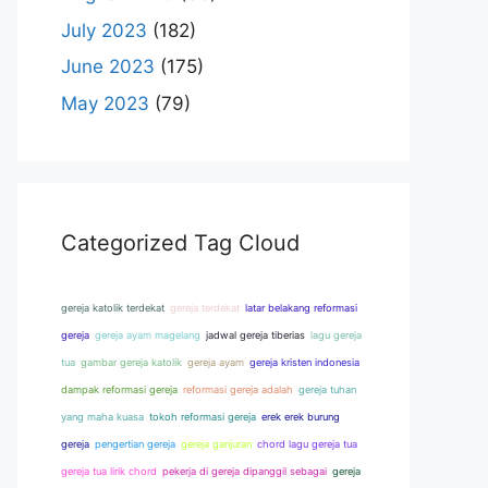
July 2023
(182)
June 2023
(175)
May 2023
(79)
Categorized Tag Cloud
gereja katolik terdekat
gereja terdekat
latar belakang reformasi
gereja
gereja ayam magelang
jadwal gereja tiberias
lagu gereja
tua
gambar gereja katolik
gereja ayam
gereja kristen indonesia
dampak reformasi gereja
reformasi gereja adalah
gereja tuhan
yang maha kuasa
tokoh reformasi gereja
erek erek burung
gereja
pengertian gereja
gereja ganjuran
chord lagu gereja tua
gereja tua lirik chord
pekerja di gereja dipanggil sebagai
gereja