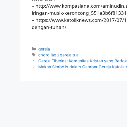
– http://www.kompasiana.com/aminudin.a
iringan-musik-keroncong_551a3b6f8133
– https://www.katoliknews.com/2017/07/
dengan-tuhan/
Categories
gereja
Tags
chord lagu gereja tua
Gereja Tiberias: Komunitas Kristen yang Berf
Makna Simbolis dalam Gambar Gereja Katolik d