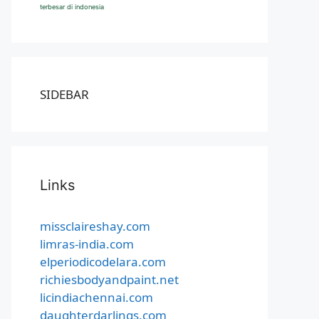
terbesar di indonesia
SIDEBAR
Links
missclaireshay.com
limras-india.com
elperiodicodelara.com
richiesbodyandpaint.net
licindiachennai.com
daughterdarlings.com