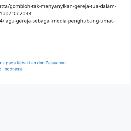
tta/gombloh-tak-menyanyikan-gereja-tua-dalam-
11a07c0d2d38
14/lagu-gereja-sebagai-media-penghubung-umat-
okus pada Kebaktian dan Pelayanan
i Indonesia