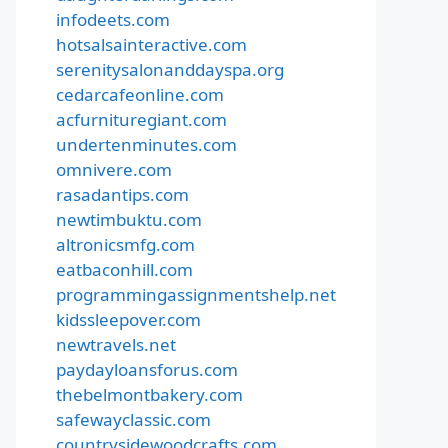
infodeets.com
hotsalsainteractive.com
serenitysalonanddayspa.org
cedarcafeonline.com
acfurnituregiant.com
undertenminutes.com
omnivere.com
rasadantips.com
newtimbuktu.com
altronicsmfg.com
eatbaconhill.com
programmingassignmentshelp.net
kidssleepover.com
newtravels.net
paydayloansforus.com
thebelmontbakery.com
safewayclassic.com
countrysidewoodcrafts.com