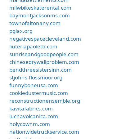
milwbikeskaterental.com
baymontjacksonms.com
townofaltonany.com
pglax.org
negativespacecleveland.com
liuteriapaoletti.com
sunriseandgoodpeople.com
chinesedrywallproblem.com
bendthreesistersinn.com
stjohns-flossmoor.org
funnyboneusa.com
cookiedustermusic.com
reconstructionensemble.org
kavitafabrics.com
luchavolcanica.com
holycownm.com
nationwidetruckservice.com