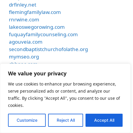
drfinley.net
flemingfamilylaw.com
rnrwine.com
lakeoswegorowing.com
fuquayfamilycounseling.com
agouveia.com
secondbaptistchurchofolathe.org
mymseo.org
chhpac.com
dharmadogtraining.com
We value your privacy
motionaudiotx.com
We use cookies to enhance your browsing experience,
rttl.me
serve personalized ads or content, and analyze our
rescomheating.com
traffic. By clicking "Accept All", you consent to our use of
mimiweddings.com
cookies.
besthostinnkansascity.com
smithdentalcare.net
Customize
Reject All
Accept All
undergroundmusiccafe.com
samhubermusic.com