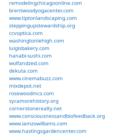
remodelingchicagoonline.com
brentwoodyogacenter.com
www.tiptonlandscaping.com
steppingupstewardship.org
ccvoptica.com
washingtonlehigh.com
luigisbakery.com
hanabi-sushi.com
wolfandzed.com
dekuta.com
www.cinemabuzz.com
mixdepot.net
rosewoodmcs.com
sycamorehistory.org
cornerstonerealty.net
www.consciousnessandbiofeedback.org
www.iamzowilliams.com
www.hastingsgardencenter.com