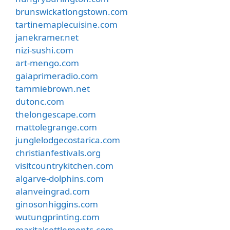
brunswickatlongstown.com
tartinemaplecuisine.com
janekramer.net
nizi-sushi.com
art-mengo.com
gaiaprimeradio.com
tammiebrown.net
dutonc.com
thelongescape.com
mattolegrange.com
junglelodgecostarica.com
christianfestivals.org
visitcountrykitchen.com
algarve-dolphins.com
alanveingrad.com
ginosonhiggins.com
wutungprinting.com
maritalsettlements.com