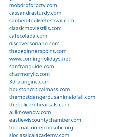
mobdroforpctv.com
cassandrasturdy.com
sanbenitoolivefestival.com
classicmoviestills.com
cafecolada.com
discoversoriano.com
thebeginnerspoint.com
www.comingholidays.net
sanfranguide.com
charmoryllc.com
3dracinginc.com
houstoncriticalmass.com
themostdangerousanimalofall.com
thepolicerehearsals.com
alliknownow.com
eastlewiscountychamber.com
tribunalcontenciosobc.org
sloclassicalacademy.com