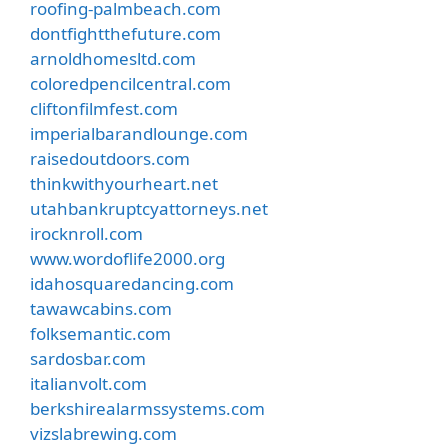
roofing-palmbeach.com
dontfightthefuture.com
arnoldhomesltd.com
coloredpencilcentral.com
cliftonfilmfest.com
imperialbarandlounge.com
raisedoutdoors.com
thinkwithyourheart.net
utahbankruptcyattorneys.net
irocknroll.com
www.wordoflife2000.org
idahosquaredancing.com
tawawcabins.com
folksemantic.com
sardosbar.com
italianvolt.com
berkshirealarmssystems.com
vizslabrewing.com