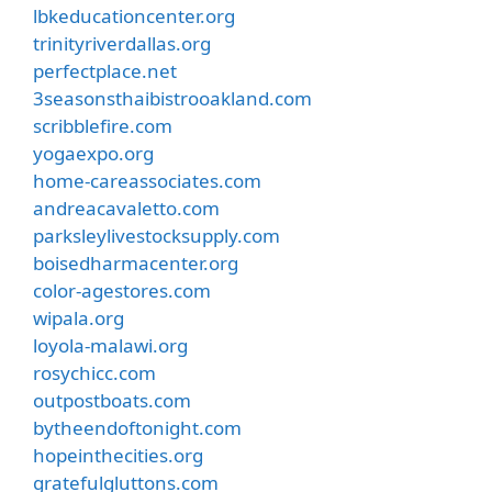
lbkeducationcenter.org
trinityriverdallas.org
perfectplace.net
3seasonsthaibistrooakland.com
scribblefire.com
yogaexpo.org
home-careassociates.com
andreacavaletto.com
parksleylivestocksupply.com
boisedharmacenter.org
color-agestores.com
wipala.org
loyola-malawi.org
rosychicc.com
outpostboats.com
bytheendoftonight.com
hopeinthecities.org
gratefulgluttons.com