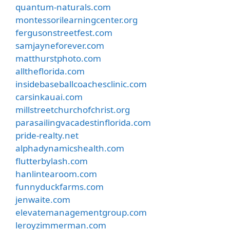
quantum-naturals.com
montessorilearningcenter.org
fergusonstreetfest.com
samjayneforever.com
matthurstphoto.com
alltheflorida.com
insidebaseballcoachesclinic.com
carsinkauai.com
millstreetchurchofchrist.org
parasailingvacadestinflorida.com
pride-realty.net
alphadynamicshealth.com
flutterbylash.com
hanlintearoom.com
funnyduckfarms.com
jenwaite.com
elevatemanagementgroup.com
leroyzimmerman.com