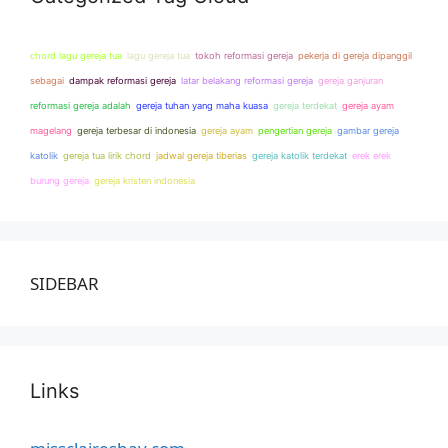
chord lagu gereja tua
lagu gereja tua
tokoh reformasi gereja
pekerja di gereja dipanggil
sebagai
dampak reformasi gereja
latar belakang reformasi gereja
gereja ganjuran
reformasi gereja adalah
gereja tuhan yang maha kuasa
gereja terdekat
gereja ayam
magelang
gereja terbesar di indonesia
gereja ayam
pengertian gereja
gambar gereja
katolik
gereja tua lirik chord
jadwal gereja tiberias
gereja katolik terdekat
erek erek
burung gereja
gereja kristen indonesia
SIDEBAR
Links