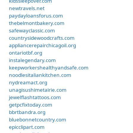
kidssleepover.com
newtravels.net
paydayloansforus.com
thebelmontbakery.com
safewayclassic.com
countrysidewoodcrafts.com
appliancerepairchicagoil.org
ontariotbf.org
instalegendary.com
keepworkershealthyandsafe.com
noodlesitaliankitchen.com
nydreamact.org
unagisushimetairie.com
jewelflashtattoos.com
getpcfixtoday.com
bbrtbandra.org
bluebonnetcountry.com
epicclipart.com