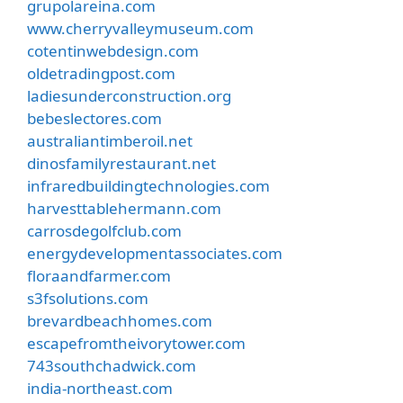
grupolareina.com
www.cherryvalleymuseum.com
cotentinwebdesign.com
oldetradingpost.com
ladiesunderconstruction.org
bebeslectores.com
australiantimberoil.net
dinosfamilyrestaurant.net
infraredbuildingtechnologies.com
harvesttablehermann.com
carrosdegolfclub.com
energydevelopmentassociates.com
floraandfarmer.com
s3fsolutions.com
brevardbeachhomes.com
escapefromtheivorytower.com
743southchadwick.com
india-northeast.com