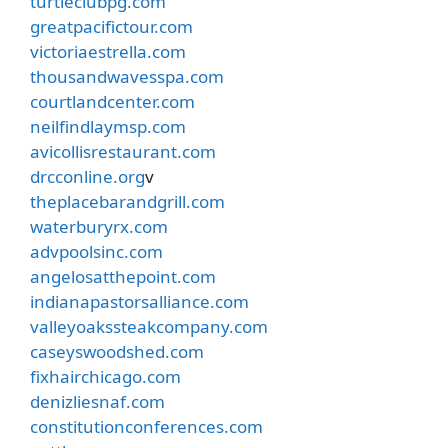
turtleclubpg.com
greatpacifictour.com
victoriaestrella.com
thousandwavesspa.com
courtlandcenter.com
neilfindlaymsp.com
avicollisrestaurant.com
drcconline.org
v
theplacebarandgrill.com
waterburyrx.com
advpoolsinc.com
angelosatthepoint.com
indianapastorsalliance.com
valleyoakssteakcompany.com
caseyswoodshed.com
fixhairchicago.com
denizliesnaf.com
constitutionconferences.com