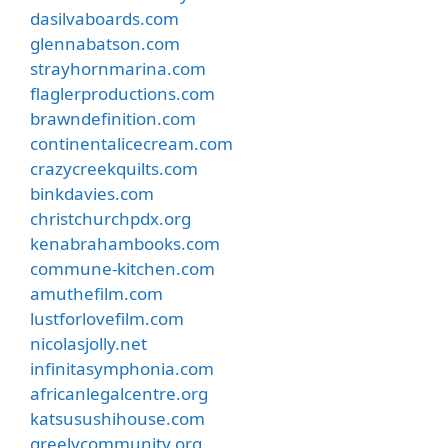
dasilvaboards.com
glennabatson.com
strayhornmarina.com
flaglerproductions.com
brawndefinition.com
continentalicecream.com
crazycreekquilts.com
binkdavies.com
christchurchpdx.org
kenabrahambooks.com
commune-kitchen.com
amuthefilm.com
lustforlovefilm.com
nicolasjolly.net
infinitasymphonia.com
africanlegalcentre.org
katsusushihouse.com
greelycommunity.org