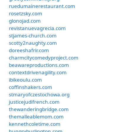
ruedumainerestaurant.com
rosetzsky.com
glonojad.com
revistanuevagrecia.com
stjames-church.com
scotty2naughty.com
doreeshafrir.com
charmcitycomedyproject.com
beawareproductions.com
contextdrivenagility.com
ibikeoulu.com
coffinshakers.com
stmaryofczestochowa.org
justicejudifrench.com
thewanderingbridge.com
themalleablemom.com
kennethcoletime.com
hungryburlington.com