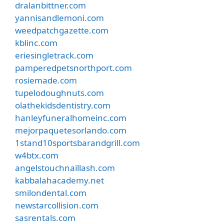
dralanbittner.com
yannisandlemoni.com
weedpatchgazette.com
kblinc.com
eriesingletrack.com
pamperedpetsnorthport.com
rosiemade.com
tupelodoughnuts.com
olathekidsdentistry.com
hanleyfuneralhomeinc.com
mejorpaquetesorlando.com
1stand10sportsbarandgrill.com
w4btx.com
angelstouchnaillash.com
kabbalahacademy.net
smilondental.com
newstarcollision.com
sasrentals.com