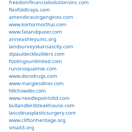
freedomfinancialsolutionsinc.com
flexfoldtraps.com
amendsracingengines.com
www.kortormorthai.com
www.fatandqueer.com
anneashleyumc.org
landsurveyskansascity.com
stpauldeckbuilders.com
footingsunlimited.com
runsnoqualmie.com
www.docsdrugs.com
www.margiesdiner.com
fdlchowder.com
www.needlepointsltd.com
bullandbirdsteakhouse.com
lascolinasplasticsurgery.com
www.cliftonheritage.org
sma43.org