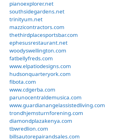
pianoexplorer.net
southsidegardens.net
trinityum.net
mazzicontractors.com
thethirdplacesportsbar.com
ephesusrestaurant.net
woodyswellington.com
fatbellyfreds.com
www.elpatiodesigns.com
hudsonquarteryork.com
fibota.com
www.cdgerba.com
parunocentraldemusica.com
www.guardianangelassistedliving.com
trondhjemsturnforening.com
diamondplazakenya.com
tbwredlion.com
billsautorepairandsales.com