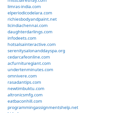
missclaireshay.com
limras-india.com
elperiodicodelara.com
richiesbodyandpaint.net
licindiachennai.com
daughterdarlings.com
infodeets.com
hotsalsainteractive.com
serenitysalonanddayspa.org
cedarcafeonline.com
acfurnituregiant.com
undertenminutes.com
omnivere.com
rasadantips.com
newtimbuktu.com
altronicsmfg.com
eatbaconhill.com
programmingassignmentshelp.net