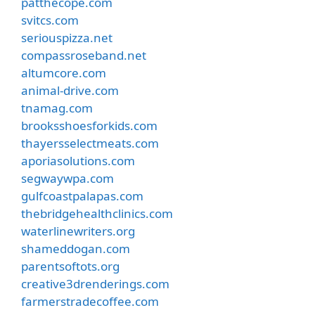
patthecope.com
svitcs.com
seriouspizza.net
compassroseband.net
altumcore.com
animal-drive.com
tnamag.com
brooksshoesforkids.com
thayersselectmeats.com
aporiasolutions.com
segwaywpa.com
gulfcoastpalapas.com
thebridgehealthclinics.com
waterlinewriters.org
shameddogan.com
parentsoftots.org
creative3drenderings.com
farmerstradecoffee.com