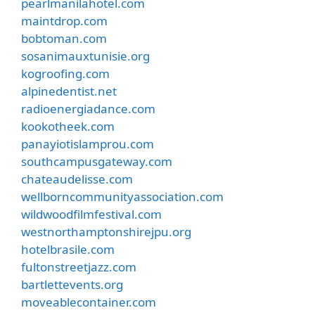
pearlmanilahotel.com
maintdrop.com
bobtoman.com
sosanimauxtunisie.org
kogroofing.com
alpinedentist.net
radioenergiadance.com
kookotheek.com
panayiotislamprou.com
southcampusgateway.com
chateaudelisse.com
wellborncommunityassociation.com
wildwoodfilmfestival.com
westnorthamptonshirejpu.org
hotelbrasile.com
fultonstreetjazz.com
bartlettevents.org
moveablecontainer.com