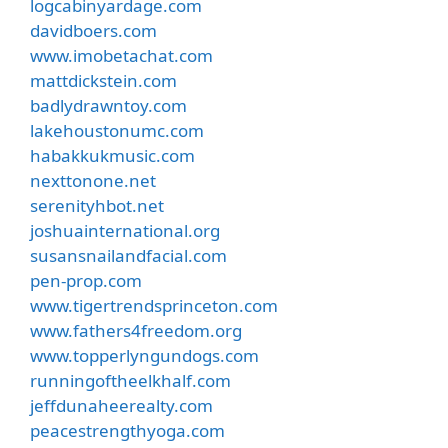
logcabinyardage.com
davidboers.com
www.imobetachat.com
mattdickstein.com
badlydrawntoy.com
lakehoustonumc.com
habakkukmusic.com
nexttonone.net
serenityhbot.net
joshuainternational.org
susansnailandfacial.com
pen-prop.com
www.tigertrendsprinceton.com
www.fathers4freedom.org
www.topperlyngundogs.com
runningoftheelkhalf.com
jeffdunaheerealty.com
peacestrengthyoga.com