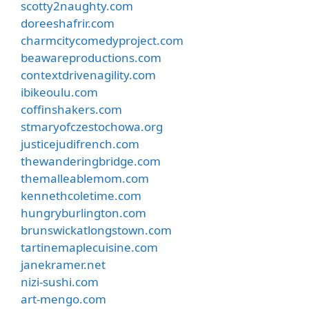
scotty2naughty.com
doreeshafrir.com
charmcitycomedyproject.com
beawareproductions.com
contextdrivenagility.com
ibikeoulu.com
coffinshakers.com
stmaryofczestochowa.org
justicejudifrench.com
thewanderingbridge.com
themalleablemom.com
kennethcoletime.com
hungryburlington.com
brunswickatlongstown.com
tartinemaplecuisine.com
janekramer.net
nizi-sushi.com
art-mengo.com