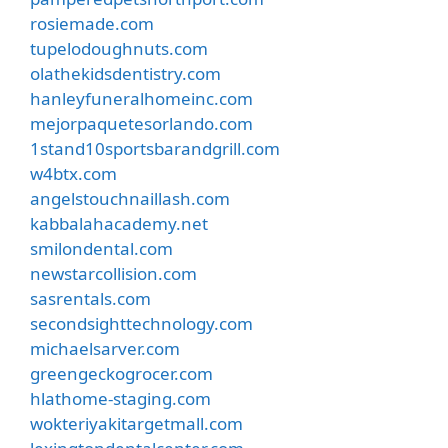
rosiemade.com
tupelodoughnuts.com
olathekidsdentistry.com
hanleyfuneralhomeinc.com
mejorpaquetesorlando.com
1stand10sportsbarandgrill.com
w4btx.com
angelstouchnaillash.com
kabbalahacademy.net
smilondental.com
newstarcollision.com
sasrentals.com
secondsighttechnology.com
michaelsarver.com
greengeckogrocer.com
hlathome-staging.com
wokteriyakitargetmall.com