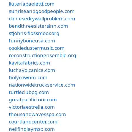
liuteriapaoletti.com
sunriseandgoodpeople.com
chinesedrywallproblem.com
bendthreesistersinn.com
stjohns-flossmoor.org
funnyboneusa.com
cookiedustermusic.com
reconstructionensemble.org
kavitafabrics.com
luchavolcanica.com
holycownm.com
nationwidetruckservice.com
turtleclubpg.com
greatpacifictour.com
victoriaestrella.com
thousandwavesspa.com
courtlandcenter.com
neilfindlaymsp.com