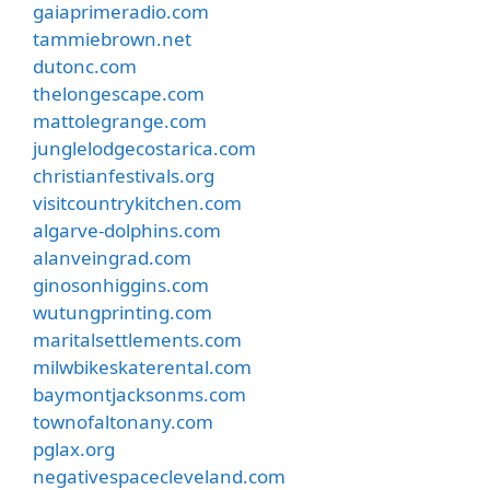
gaiaprimeradio.com
tammiebrown.net
dutonc.com
thelongescape.com
mattolegrange.com
junglelodgecostarica.com
christianfestivals.org
visitcountrykitchen.com
algarve-dolphins.com
alanveingrad.com
ginosonhiggins.com
wutungprinting.com
maritalsettlements.com
milwbikeskaterental.com
baymontjacksonms.com
townofaltonany.com
pglax.org
negativespacecleveland.com