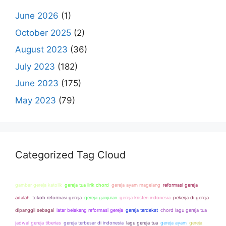
June 2026
(1)
October 2025
(2)
August 2023
(36)
July 2023
(182)
June 2023
(175)
May 2023
(79)
Categorized Tag Cloud
gambar gereja katolik
gereja tua lirik chord
gereja ayam magelang
reformasi gereja
adalah
tokoh reformasi gereja
gereja ganjuran
gereja kristen indonesia
pekerja di gereja
dipanggil sebagai
latar belakang reformasi gereja
gereja terdekat
chord lagu gereja tua
jadwal gereja tiberias
gereja terbesar di indonesia
lagu gereja tua
gereja ayam
gereja