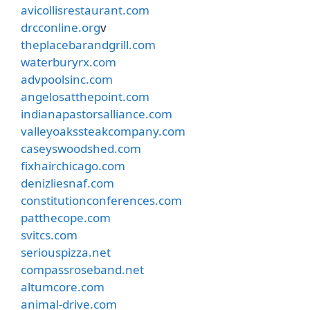
avicollisrestaurant.com
drcconline.org
v
theplacebarandgrill.com
waterburyrx.com
advpoolsinc.com
angelosatthepoint.com
indianapastorsalliance.com
valleyoakssteakcompany.com
caseyswoodshed.com
fixhairchicago.com
denizliesnaf.com
constitutionconferences.com
patthecope.com
svitcs.com
seriouspizza.net
compassroseband.net
altumcore.com
animal-drive.com