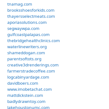
tnamag.com
brooksshoesforkids.com
thayersselectmeats.com
aporiasolutions.com
segwaywpa.com
gulfcoastpalapas.com
thebridgehealthclinics.com
waterlinewriters.org
shameddogan.com
parentsoftots.org
creative3drenderings.com
farmerstradecoffee.com
logcabinyardage.com
davidboers.com
www.imobetachat.com
mattdickstein.com
badlydrawntoy.com
lakehoustonumc.com