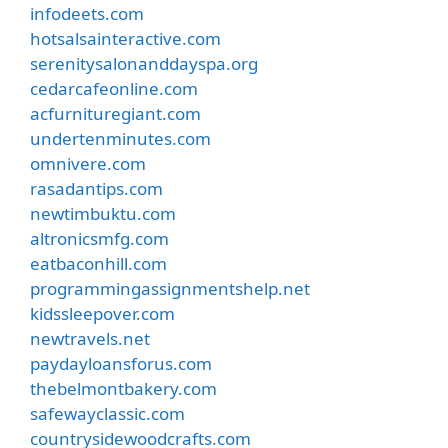
infodeets.com
hotsalsainteractive.com
serenitysalonanddayspa.org
cedarcafeonline.com
acfurnituregiant.com
undertenminutes.com
omnivere.com
rasadantips.com
newtimbuktu.com
altronicsmfg.com
eatbaconhill.com
programmingassignmentshelp.net
kidssleepover.com
newtravels.net
paydayloansforus.com
thebelmontbakery.com
safewayclassic.com
countrysidewoodcrafts.com