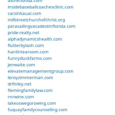
alltheflorida.com
insidebaseballcoachesclinic.com
carsinkauai.com
millstreetchurchofchrist.org
parasailingvacadestinflorida.com
pride-realty.net
alphadynamicshealth.com
flutterbylash.com
hanlintearoom.com
funnyduckfarms.com
jenwaite.com
elevatemanagementgroup.com
leroyzimmerman.com
drfinley.net
flemingfamilylaw.com
rnrwine.com
lakeoswegorowing.com
fuquayfamilycounseling.com