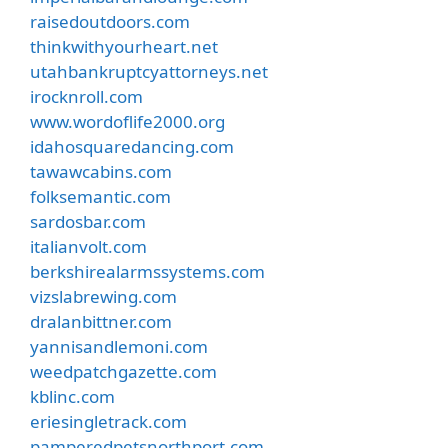
raisedoutdoors.com
thinkwithyourheart.net
utahbankruptcyattorneys.net
irocknroll.com
www.wordoflife2000.org
idahosquaredancing.com
tawawcabins.com
folksemantic.com
sardosbar.com
italianvolt.com
berkshirealarmssystems.com
vizslabrewing.com
dralanbittner.com
yannisandlemoni.com
weedpatchgazette.com
kblinc.com
eriesingletrack.com
pamperedpetsnorthport.com