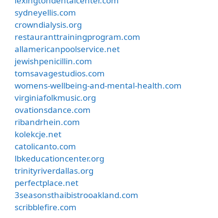
lexingtondentalcenter.com
sydneyellis.com
crowndialysis.org
restauranttrainingprogram.com
allamericanpoolservice.net
jewishpenicillin.com
tomsavagestudios.com
womens-wellbeing-and-mental-health.com
virginiafolkmusic.org
ovationsdance.com
ribandrhein.com
kolekcje.net
catolicanto.com
lbkeducationcenter.org
trinityriverdallas.org
perfectplace.net
3seasonsthaibistrooakland.com
scribblefire.com