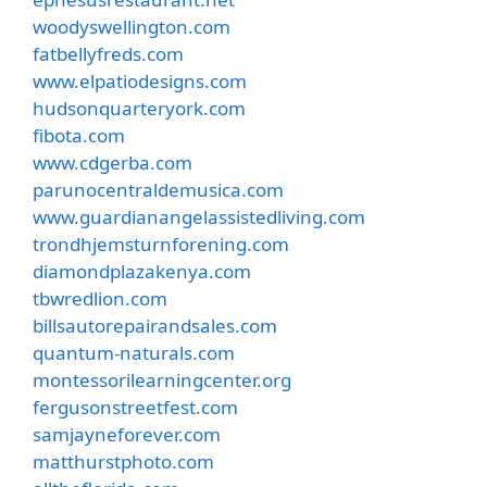
woodyswellington.com
fatbellyfreds.com
www.elpatiodesigns.com
hudsonquarteryork.com
fibota.com
www.cdgerba.com
parunocentraldemusica.com
www.guardianangelassistedliving.com
trondhjemsturnforening.com
diamondplazakenya.com
tbwredlion.com
billsautorepairandsales.com
quantum-naturals.com
montessorilearningcenter.org
fergusonstreetfest.com
samjayneforever.com
matthurstphoto.com