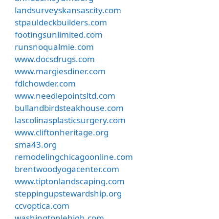
landsurveyskansascity.com
stpauldeckbuilders.com
footingsunlimited.com
runsnoqualmie.com
www.docsdrugs.com
www.margiesdiner.com
fdlchowder.com
www.needlepointsltd.com
bullandbirdsteakhouse.com
lascolinasplasticsurgery.com
www.cliftonheritage.org
sma43.org
remodelingchicagoonline.com
brentwoodyogacenter.com
www.tiptonlandscaping.com
steppingupstewardship.org
ccvoptica.com
washingtonlehigh.com