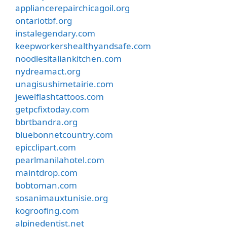
appliancerepairchicagoil.org
ontariotbf.org
instalegendary.com
keepworkershealthyandsafe.com
noodlesitaliankitchen.com
nydreamact.org
unagisushimetairie.com
jewelflashtattoos.com
getpcfixtoday.com
bbrtbandra.org
bluebonnetcountry.com
epicclipart.com
pearlmanilahotel.com
maintdrop.com
bobtoman.com
sosanimauxtunisie.org
kogroofing.com
alpinedentist.net