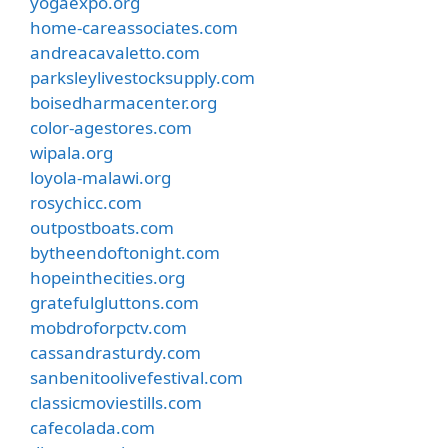
yogaexpo.org
home-careassociates.com
andreacavaletto.com
parksleylivestocksupply.com
boisedharmacenter.org
color-agestores.com
wipala.org
loyola-malawi.org
rosychicc.com
outpostboats.com
bytheendoftonight.com
hopeinthecities.org
gratefulgluttons.com
mobdroforpctv.com
cassandrasturdy.com
sanbenitoolivefestival.com
classicmoviestills.com
cafecolada.com