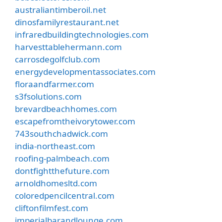
australiantimberoil.net
dinosfamilyrestaurant.net
infraredbuildingtechnologies.com
harvesttablehermann.com
carrosdegolfclub.com
energydevelopmentassociates.com
floraandfarmer.com
s3fsolutions.com
brevardbeachhomes.com
escapefromtheivorytower.com
743southchadwick.com
india-northeast.com
roofing-palmbeach.com
dontfightthefuture.com
arnoldhomesltd.com
coloredpencilcentral.com
cliftonfilmfest.com
imperialbarandlounge.com