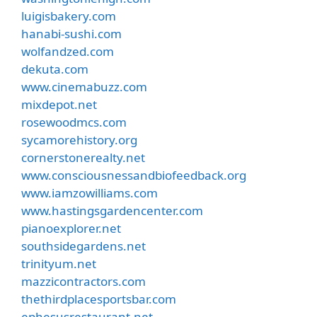
luigisbakery.com
hanabi-sushi.com
wolfandzed.com
dekuta.com
www.cinemabuzz.com
mixdepot.net
rosewoodmcs.com
sycamorehistory.org
cornerstonerealty.net
www.consciousnessandbiofeedback.org
www.iamzowilliams.com
www.hastingsgardencenter.com
pianoexplorer.net
southsidegardens.net
trinityum.net
mazzicontractors.com
thethirdplacesportsbar.com
ephesusrestaurant.net