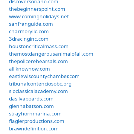
discoversoriano.com
thebeginnerspoint.com
www.comingholidays.net
sanfranguide.com
charmoryllc.com
3dracinginc.com
houstoncriticalmass.com
themostdangerousanimalofall.com
thepolicerehearsals.com
alliknownow.com
eastlewiscountychamber.com
tribunalcontenciosobc.org
sloclassicalacademy.com
dasilvaboards.com
glennabatson.com
strayhornmarina.com
flaglerproductions.com
brawndefinition.com