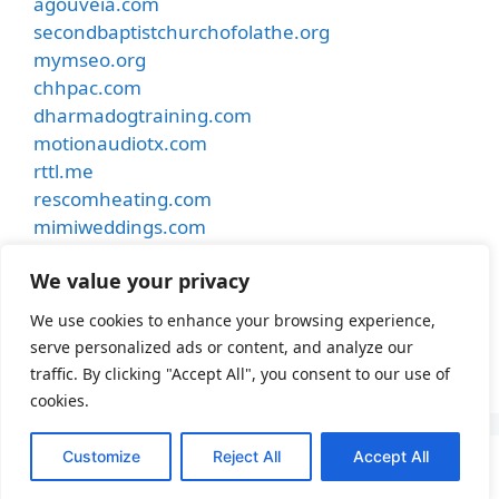
agouveia.com
secondbaptistchurchofolathe.org
mymseo.org
chhpac.com
dharmadogtraining.com
motionaudiotx.com
rttl.me
rescomheating.com
mimiweddings.com
besthostinnkansascity.com
We value your privacy
smithdentalcare.net
undergroundmusiccafe.com
We use cookies to enhance your browsing experience,
samhubermusic.com
serve personalized ads or content, and analyze our
apexfence.net
traffic. By clicking "Accept All", you consent to our use of
cookies.
Customize
Reject All
Accept All
© 2026 Lakehoustonumc
• Built with
GeneratePress