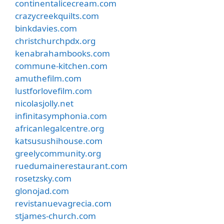
continentalicecream.com
crazycreekquilts.com
binkdavies.com
christchurchpdx.org
kenabrahambooks.com
commune-kitchen.com
amuthefilm.com
lustforlovefilm.com
nicolasjolly.net
infinitasymphonia.com
africanlegalcentre.org
katsusushihouse.com
greelycommunity.org
ruedumainerestaurant.com
rosetzsky.com
glonojad.com
revistanuevagrecia.com
stjames-church.com