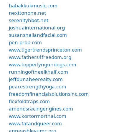
habakkukmusic.com
nexttonone.net
serenityhbot.net
joshuainternational.org
susansnailandfacial.com
pen-prop.com
www.tigertrendsprinceton.com
www.fathers4freedom.org
www.topperlyngundogs.com
runningoftheelkhalf.com
jeffdunaheerealty.com
peacestrengthyoga.com
freedomfinancialsolutionsinc.com
flexfoldtraps.com
amendsracingengines.com
www.kortormorthai.com
www.fatandqueer.com
anneashleyumc.org