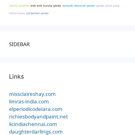
katolik terdekat
erek erek burung gereja
dampak reformasi gereja
gereja tuhan yang
maha kuasa
pengertian gereja
SIDEBAR
Links
missclaireshay.com
limras-india.com
elperiodicodelara.com
richiesbodyandpaint.net
licindiachennai.com
daughterdarlings.com