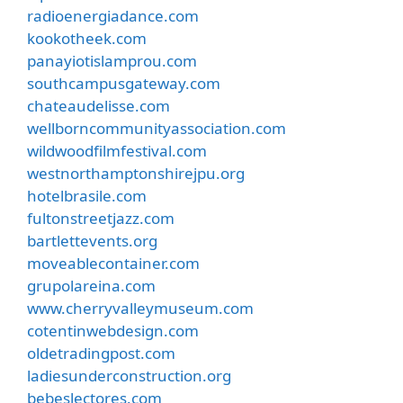
radioenergiadance.com
kookotheek.com
panayiotislamprou.com
southcampusgateway.com
chateaudelisse.com
wellborncommunityassociation.com
wildwoodfilmfestival.com
westnorthamptonshirejpu.org
hotelbrasile.com
fultonstreetjazz.com
bartlettevents.org
moveablecontainer.com
grupolareina.com
www.cherryvalleymuseum.com
cotentinwebdesign.com
oldetradingpost.com
ladiesunderconstruction.org
bebeslectores.com