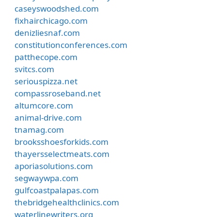
caseyswoodshed.com
fixhairchicago.com
denizliesnaf.com
constitutionconferences.com
patthecope.com
svitcs.com
seriouspizza.net
compassroseband.net
altumcore.com
animal-drive.com
tnamag.com
brooksshoesforkids.com
thayersselectmeats.com
aporiasolutions.com
segwaywpa.com
gulfcoastpalapas.com
thebridgehealthclinics.com
waterlinewriters.org