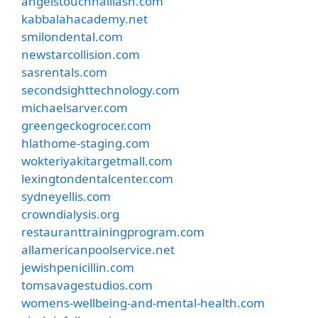
angelstouchnaillash.com
kabbalahacademy.net
smilondental.com
newstarcollision.com
sasrentals.com
secondsighttechnology.com
michaelsarver.com
greengeckogrocer.com
hlathome-staging.com
wokteriyakitargetmall.com
lexingtondentalcenter.com
sydneyellis.com
crowndialysis.org
restauranttrainingprogram.com
allamericanpoolservice.net
jewishpenicillin.com
tomsavagestudios.com
womens-wellbeing-and-mental-health.com