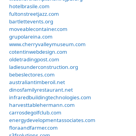
hotelbrasile.com
fultonstreetjazz.com
bartlettevents.org
moveablecontainer.com
grupolareina.com
www.cherryvalleymuseum.com
cotentinwebdesign.com
oldetradingpost.com
ladiesunderconstruction.org
bebeslectores.com
australiantimberoil.net
dinosfamilyrestaurant.net
infraredbuildingtechnologies.com
harvesttablehermann.com
carrosdegolfclub.com
energydevelopmentassociates.com
floraandfarmer.com
s3fsolutions.com