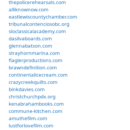
thepolicerehearsals.com
alliknownow.com
eastlewiscountychamber.com
tribunalcontenciosobc.org
sloclassicalacademy.com
dasilvaboards.com
glennabatson.com
strayhornmarina.com
flaglerproductions.com
brawndefinition.com
continentalicecream.com
crazycreekquilts.com
binkdavies.com
christchurchpdx.org
kenabrahambooks.com
commune-kitchen.com
amuthefilm.com
lustforlovefilm.com