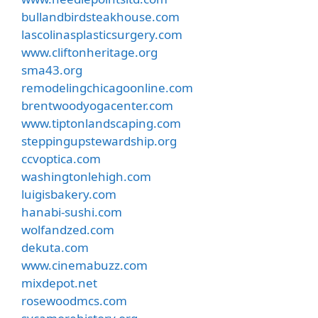
bullandbirdsteakhouse.com
lascolinasplasticsurgery.com
www.cliftonheritage.org
sma43.org
remodelingchicagoonline.com
brentwoodyogacenter.com
www.tiptonlandscaping.com
steppingupstewardship.org
ccvoptica.com
washingtonlehigh.com
luigisbakery.com
hanabi-sushi.com
wolfandzed.com
dekuta.com
www.cinemabuzz.com
mixdepot.net
rosewoodmcs.com