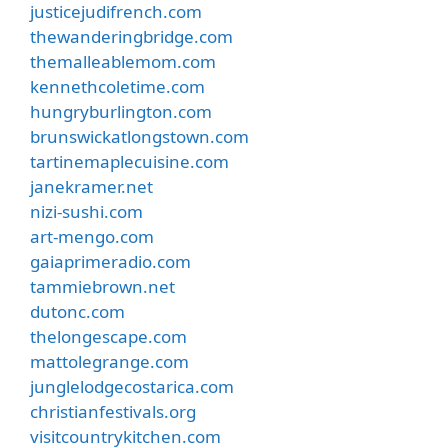
justicejudifrench.com
thewanderingbridge.com
themalleablemom.com
kennethcoletime.com
hungryburlington.com
brunswickatlongstown.com
tartinemaplecuisine.com
janekramer.net
nizi-sushi.com
art-mengo.com
gaiaprimeradio.com
tammiebrown.net
dutonc.com
thelongescape.com
mattolegrange.com
junglelodgecostarica.com
christianfestivals.org
visitcountrykitchen.com