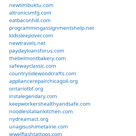
newtimbuktu.com
altronicsmfg.com
eatbaconhill.com
programmingassignmentshelp.net
kidssleepover.com
newtravels.net
paydayloansforus.com
thebelmontbakery.com
safewayclassic.com
countrysidewoodcrafts.com
appliancerepairchicagoil.org
ontariotbf.org
instalegendary.com
keepworkershealthyandsafe.com
noodlesitaliankitchen.com
nydreamact.org
unagisushimetairie.com
jewelflashtattoos.com