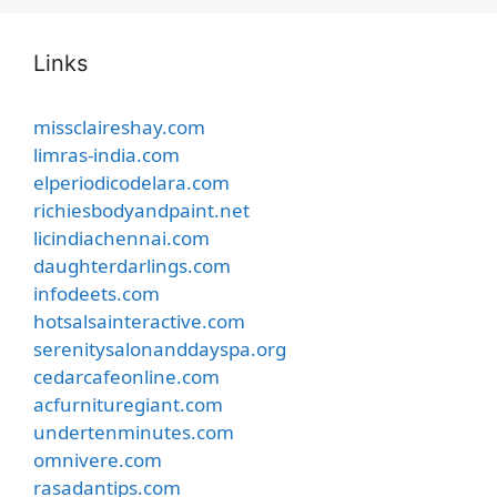
Links
missclaireshay.com
limras-india.com
elperiodicodelara.com
richiesbodyandpaint.net
licindiachennai.com
daughterdarlings.com
infodeets.com
hotsalsainteractive.com
serenitysalonanddayspa.org
cedarcafeonline.com
acfurnituregiant.com
undertenminutes.com
omnivere.com
rasadantips.com