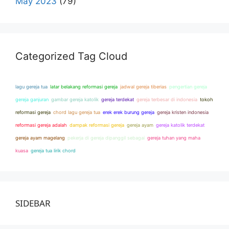
May 2023
(79)
Categorized Tag Cloud
lagu gereja tua
latar belakang reformasi gereja
jadwal gereja tiberias
pengertian gereja
gereja ganjuran
gambar gereja katolik
gereja terdekat
gereja terbesar di indonesia
tokoh
reformasi gereja
chord lagu gereja tua
erek erek burung gereja
gereja kristen indonesia
reformasi gereja adalah
dampak reformasi gereja
gereja ayam
gereja katolik terdekat
gereja ayam magelang
pekerja di gereja dipanggil sebagai
gereja tuhan yang maha
kuasa
gereja tua lirik chord
SIDEBAR