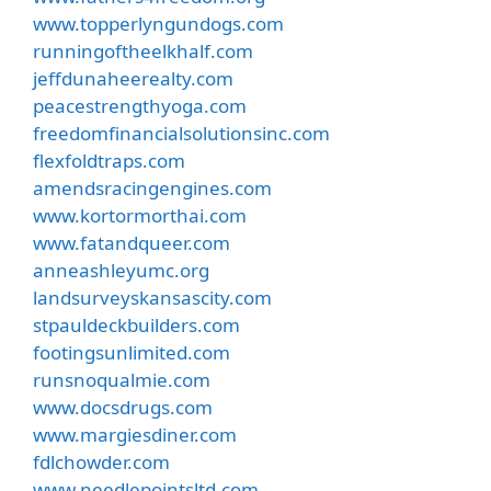
www.topperlyngundogs.com
runningoftheelkhalf.com
jeffdunaheerealty.com
peacestrengthyoga.com
freedomfinancialsolutionsinc.com
flexfoldtraps.com
amendsracingengines.com
www.kortormorthai.com
www.fatandqueer.com
anneashleyumc.org
landsurveyskansascity.com
stpauldeckbuilders.com
footingsunlimited.com
runsnoqualmie.com
www.docsdrugs.com
www.margiesdiner.com
fdlchowder.com
www.needlepointsltd.com