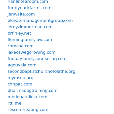
hanlintearoom.com
funnyduckfarms.com
jenwaite.com
elevatemanagementgroup.com
leroyzimmerman.com
drfinley.net
flemingfamilylaw.com
rnrwine.com
lakeoswegorowing.com
fuquayfamilycounseling.com
agouveia.com
secondbaptistchurchofolathe.org
mymseo.org
chhpac.com
dharmadogtraining.com
motionaudiotx.com
rttl.me
rescomheating.com