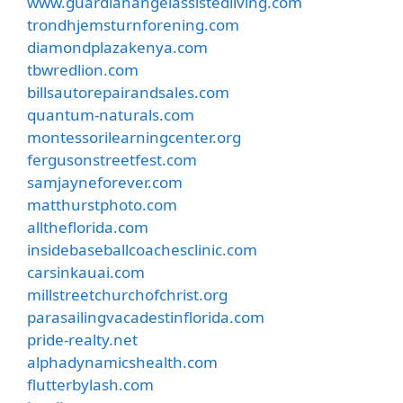
www.guardianangelassistedliving.com
trondhjemsturnforening.com
diamondplazakenya.com
tbwredlion.com
billsautorepairandsales.com
quantum-naturals.com
montessorilearningcenter.org
fergusonstreetfest.com
samjayneforever.com
matthurstphoto.com
alltheflorida.com
insidebaseballcoachesclinic.com
carsinkauai.com
millstreetchurchofchrist.org
parasailingvacadestinflorida.com
pride-realty.net
alphadynamicshealth.com
flutterbylash.com