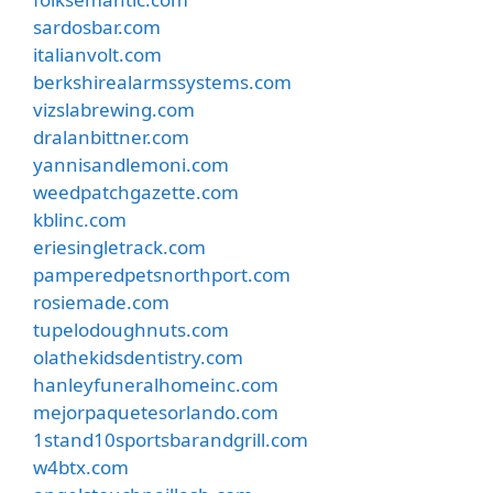
sardosbar.com
italianvolt.com
berkshirealarmssystems.com
vizslabrewing.com
dralanbittner.com
yannisandlemoni.com
weedpatchgazette.com
kblinc.com
eriesingletrack.com
pamperedpetsnorthport.com
rosiemade.com
tupelodoughnuts.com
olathekidsdentistry.com
hanleyfuneralhomeinc.com
mejorpaquetesorlando.com
1stand10sportsbarandgrill.com
w4btx.com