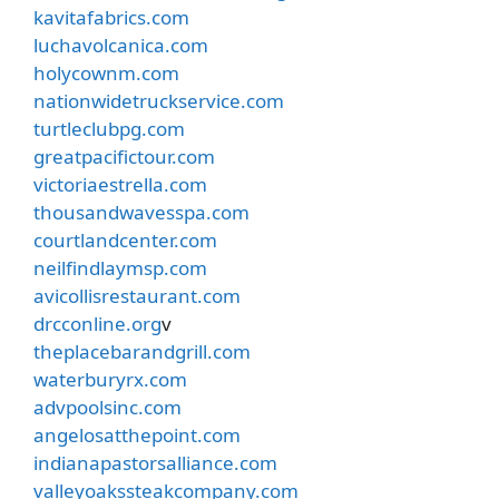
kavitafabrics.com
luchavolcanica.com
holycownm.com
nationwidetruckservice.com
turtleclubpg.com
greatpacifictour.com
victoriaestrella.com
thousandwavesspa.com
courtlandcenter.com
neilfindlaymsp.com
avicollisrestaurant.com
drcconline.org
v
theplacebarandgrill.com
waterburyrx.com
advpoolsinc.com
angelosatthepoint.com
indianapastorsalliance.com
valleyoakssteakcompany.com