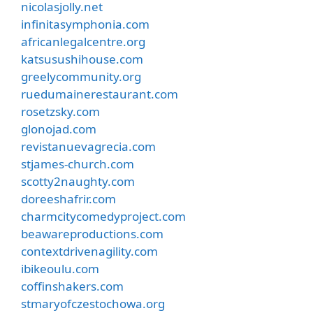
nicolasjolly.net
infinitasymphonia.com
africanlegalcentre.org
katsusushihouse.com
greelycommunity.org
ruedumainerestaurant.com
rosetzsky.com
glonojad.com
revistanuevagrecia.com
stjames-church.com
scotty2naughty.com
doreeshafrir.com
charmcitycomedyproject.com
beawareproductions.com
contextdrivenagility.com
ibikeoulu.com
coffinshakers.com
stmaryofczestochowa.org