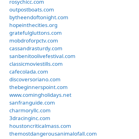
rosychicc.com
outpostboats.com
bytheendoftonight.com
hopeinthecities.org
gratefulgluttons.com
mobdroforpctv.com
cassandrasturdy.com
sanbenitoolivefestival.com
classicmoviestills.com
cafecolada.com
discoversoriano.com
thebeginnerspoint.com
www.comingholidays.net
sanfranguide.com
charmoryllc.com
3dracinginc.com
houstoncriticalmass.com
themostdangerousanimalofall.com