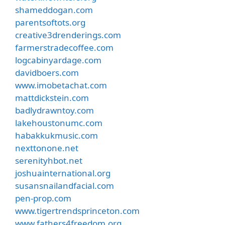
shameddogan.com
parentsoftots.org
creative3drenderings.com
farmerstradecoffee.com
logcabinyardage.com
davidboers.com
www.imobetachat.com
mattdickstein.com
badlydrawntoy.com
lakehoustonumc.com
habakkukmusic.com
nexttonone.net
serenityhbot.net
joshuainternational.org
susansnailandfacial.com
pen-prop.com
www.tigertrendsprinceton.com
www.fathers4freedom.org