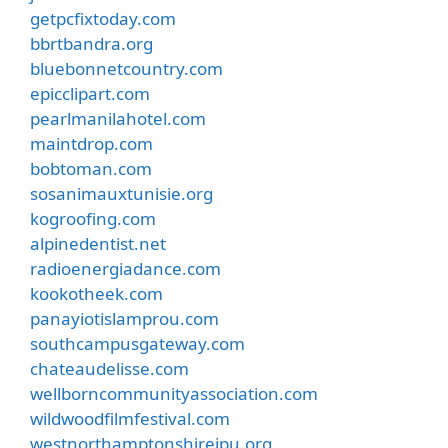
getpcfixtoday.com
bbrtbandra.org
bluebonnetcountry.com
epicclipart.com
pearlmanilahotel.com
maintdrop.com
bobtoman.com
sosanimauxtunisie.org
kogroofing.com
alpinedentist.net
radioenergiadance.com
kookotheek.com
panayiotislamprou.com
southcampusgateway.com
chateaudelisse.com
wellborncommunityassociation.com
wildwoodfilmfestival.com
westnorthamptonshirejpu.org