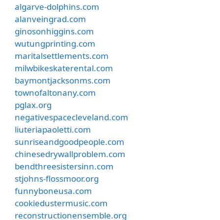
algarve-dolphins.com
alanveingrad.com
ginosonhiggins.com
wutungprinting.com
maritalsettlements.com
milwbikeskaterental.com
baymontjacksonms.com
townofaltonany.com
pglax.org
negativespacecleveland.com
liuteriapaoletti.com
sunriseandgoodpeople.com
chinesedrywallproblem.com
bendthreesistersinn.com
stjohns-flossmoor.org
funnyboneusa.com
cookiedustermusic.com
reconstructionensemble.org