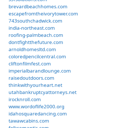
brevardbeachhomes.com
escapefromtheivorytower.com
743southchadwick.com
india-northeast.com
roofing-palmbeach.com
dontfightthefuture.com
arnoldhomesltd.com
coloredpencilcentral.com
cliftonfilmfest.com
imperialbarandlounge.com
raisedoutdoors.com
thinkwithyourheart.net
utahbankruptcyattorneys.net
irocknroll.com
www.wordoflife2000.org
idahosquaredancing.com
tawawcabins.com
folksemantic.com