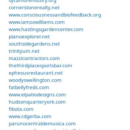
sycamorehistory.org
cornerstonerealty.net
www.consciousnessandbiofeedback.org
www.iamzowilliams.com
www.hastingsgardencenter.com
pianoexplorer.net
southsidegardens.net
trinityum.net
mazzicontractors.com
thethirdplacesportsbar.com
ephesusrestaurant.net
woodyswellington.com
fatbellyfreds.com
www.elpatiodesigns.com
hudsonquarteryork.com
fibota.com
www.cdgerba.com
parunocentraldemusica.com