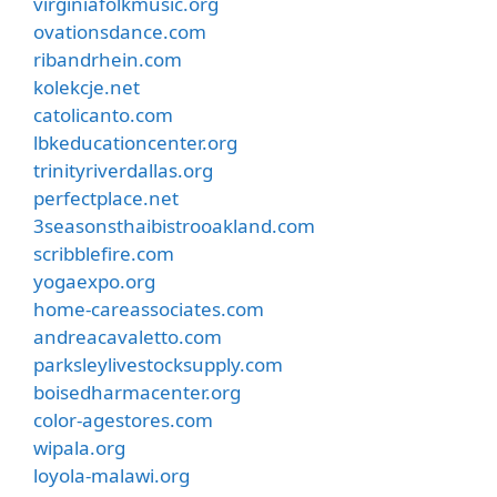
virginiafolkmusic.org
ovationsdance.com
ribandrhein.com
kolekcje.net
catolicanto.com
lbkeducationcenter.org
trinityriverdallas.org
perfectplace.net
3seasonsthaibistrooakland.com
scribblefire.com
yogaexpo.org
home-careassociates.com
andreacavaletto.com
parksleylivestocksupply.com
boisedharmacenter.org
color-agestores.com
wipala.org
loyola-malawi.org